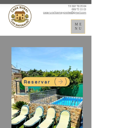
Tlf.
691 78 35 64
669 73 33 03
casarurallosmayorales@gmail.com
ME
NU
Reservar